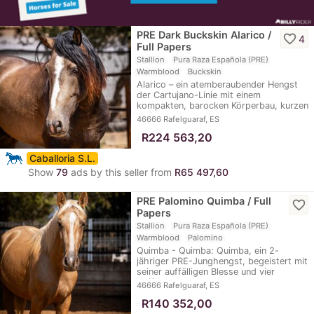
PRE Dark Buckskin Alarico /
favorite_border
4
Full Papers
Stallion
Pura Raza Española (PRE)
Warmblood
Buckskin
Alarico – ein atemberaubender Hengst
der Cartujano-Linie mit einem
kompakten, barocken Körperbau, kurzen
und…
46666 Rafelguaraf, ES
≈
R224 563,20
Caballoria S.L.
Show
79
ads by this seller from
R65 497,60
PRE Palomino Quimba / Full
favorite_border
Papers
Stallion
Pura Raza Española (PRE)
Warmblood
Palomino
Quimba - Quimba: Quimba, ein 2-
jähriger PRE-Junghengst, begeistert mit
seiner auffälligen Blesse und vier
weißen…
46666 Rafelguaraf, ES
≈
R140 352,00