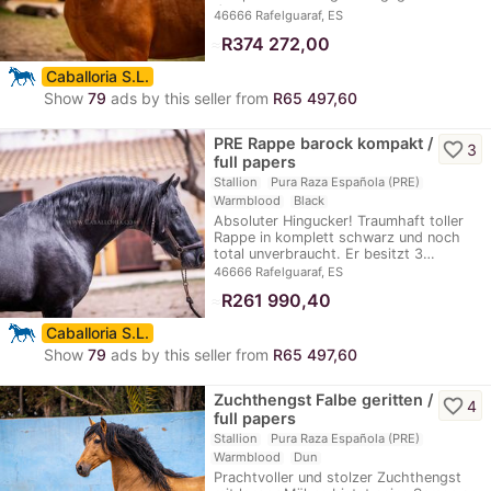
dem…
46666 Rafelguaraf, ES
≈
R374 272,00
Caballoria S.L.
Show
79
ads by this seller from
R65 497,60
PRE Rappe barock kompakt /
favorite_border
3
full papers
Stallion
Pura Raza Española (PRE)
Warmblood
Black
Absoluter Hingucker! Traumhaft toller
Rappe in komplett schwarz und noch
total unverbraucht. Er besitzt 3…
46666 Rafelguaraf, ES
≈
R261 990,40
Caballoria S.L.
Show
79
ads by this seller from
R65 497,60
Zuchthengst Falbe geritten /
favorite_border
4
full papers
Stallion
Pura Raza Española (PRE)
Warmblood
Dun
Prachtvoller und stolzer Zuchthengst