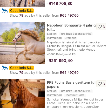
≈
R149 708,80
Caballoria S.L.
Show
79
ads by this seller from
R65 497,60
Napoleòn Bonaparte 4 jährig /
favorite_border
3
full…
Stallion
Pura Raza Española (PRE)
Warmblood
Cremello
Napoleon ist ein stattlicher barocker
Cremello Hengst. Er misst aktuell 158cm
Stockmaß und bringt jede Menge
Power…
46666 Rafelguaraf, ES
≈
R261 990,40
Caballoria S.L.
Show
79
ads by this seller from
R65 497,60
PRE Fuchs Basis geritten/ full
favorite_border
3
papers
Stallion
Pura Raza Española (PRE)
Warmblood
Chestnut/Sorrel
Schicker Yeguada Militar Hengst in der
Farbe Fuchs. Ich habe Ihn als sehr
entspannt kennengelernt gegenüber