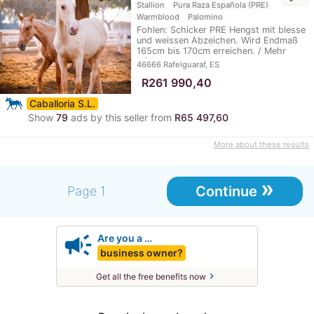
Stallion
Pura Raza Española (PRE)
Warmblood
Palomino
Fohlen: Schicker PRE Hengst mit blesse
und weissen Abzeichen. Wird Endmaß
165cm bis 170cm erreichen. / Mehr
Infos…
46666 Rafelguaraf, ES
≈
R261 990,40
Caballoria S.L.
Show
79
ads by this seller from
R65 497,60
More about these results
»
Continue
Page 1
campaign
Are you a …
business owner?
chevron_right
Get all the free benefits now