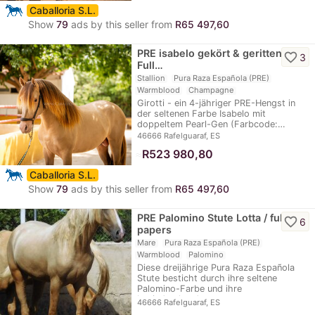
Caballoria S.L.
Show
79
ads by this seller from
R65 497,60
PRE isabelo gekört & geritten /
favorite_border
3
Full…
Stallion
Pura Raza Española (PRE)
Warmblood
Champagne
Girotti - ein 4-jähriger PRE-Hengst in
der seltenen Farbe Isabelo mit
doppeltem Pearl-Gen (Farbcode:…
46666 Rafelguaraf, ES
≈
R523 980,80
Caballoria S.L.
Show
79
ads by this seller from
R65 497,60
PRE Palomino Stute Lotta / full
favorite_border
6
papers
Mare
Pura Raza Española (PRE)
Warmblood
Palomino
Diese dreijährige Pura Raza Española
Stute besticht durch ihre seltene
Palomino-Farbe und ihre
beeindruckende…
46666 Rafelguaraf, ES