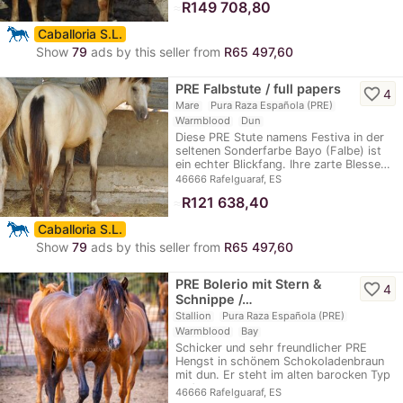
≈
R149 708,80
Caballoria S.L.
Show
79
ads by this seller from
R65 497,60
PRE Falbstute / full papers
favorite_border
4
Mare
Pura Raza Española (PRE)
Warmblood
Dun
Diese PRE Stute namens Festiva in der
seltenen Sonderfarbe Bayo (Falbe) ist
ein echter Blickfang. Ihre zarte Blesse…
46666 Rafelguaraf, ES
≈
R121 638,40
Caballoria S.L.
Show
79
ads by this seller from
R65 497,60
PRE Bolerio mit Stern &
favorite_border
4
Schnippe /…
Stallion
Pura Raza Española (PRE)
Warmblood
Bay
Schicker und sehr freundlicher PRE
Hengst in schönem Schokoladenbraun
mit dun. Er steht im alten barocken Typ
und…
46666 Rafelguaraf, ES