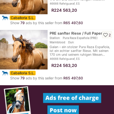
46666 Rafelguaraf, ES
≈
R224 563,20
Caballoria S.L.
Show
79
ads by this seller from
R65 497,60
PRE sanfter Riese / Full Papers
favorite_border
2
Stallion
Pura Raza Española (PRE)
Warmblood
Dun
Galan – ein stolzer Pura Raza Española,
ist ein echter sanfter Riese. Mit seinen
170 cm und seinem ruhigen Wesen…
46666 Rafelguaraf, ES
≈
R224 563,20
Caballoria S.L.
Show
79
ads by this seller from
R65 497,60