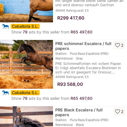
mit langer Mähne bietet seine Samen an
und wird ebenso verkauft.Geritten
wird…
46666 Rafelguaraf, ES
≈
R299 417,60
Caballoria S.L.
Show
79
ads by this seller from
R65 497,60
PRE schimmel Escalera / full
favorite_border
2
papers
Stallion
Pura Raza Española (PRE)
Warmblood
Gray
PRE Schimmelfohlen mit vollem Papier.
Er trägt ebenfalls Escalera Blutlinien in
sich und ist geeigent für Dressur,…
46666 Rafelguaraf, ES
≈
R93 568,00
Caballoria S.L.
Show
79
ads by this seller from
R65 497,60
PRE Black Escalera / full
favorite_border
2
papers
Stallion
Pura Raza Española (PRE)
Warmblood
Black