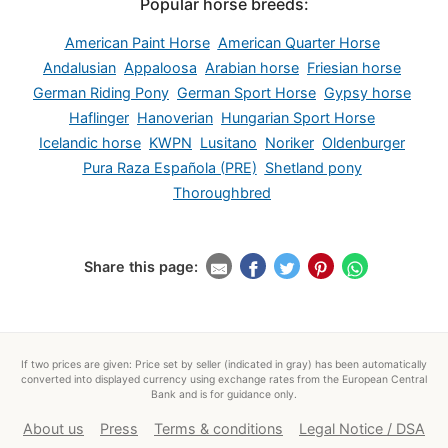
Popular horse breeds:
American Paint Horse
American Quarter Horse
Andalusian
Appaloosa
Arabian horse
Friesian horse
German Riding Pony
German Sport Horse
Gypsy horse
Haflinger
Hanoverian
Hungarian Sport Horse
Icelandic horse
KWPN
Lusitano
Noriker
Oldenburger
Pura Raza Española (PRE)
Shetland pony
Thoroughbred
Share this page:
If two prices are given: Price set by seller (indicated in gray) has been automatically
converted into displayed currency using exchange rates from the European Central
Bank and is for guidance only.
About us
Press
Terms & conditions
Legal Notice / DSA