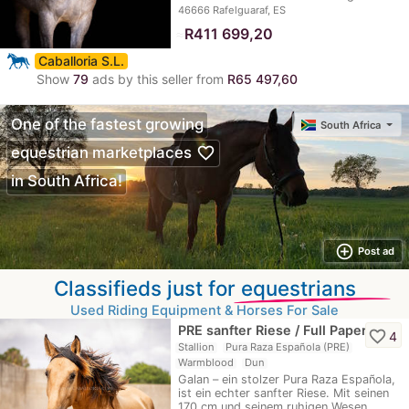
46666 Rafelguaraf, ES
≈
R411 699,20
Caballoria S.L.
Show
79
ads by this seller from
R65 497,60
One of the fastest growing
South Africa
favorite_border
equestrian marketplaces
in South Africa!
add_circle_outline
Post ad
Classifieds just for
equestrians
Used Riding Equipment & Horses For Sale
PRE sanfter Riese / Full Papers
favorite_border
4
Stallion
Pura Raza Española (PRE)
Warmblood
Dun
Galan – ein stolzer Pura Raza Española,
ist ein echter sanfter Riese. Mit seinen
170 cm und seinem ruhigen Wesen…