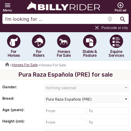
menu
add_circle_outline
Menu
Post ad
location_on
search
Postcode or city
center_focus_strong
For
For
Horses
Stable &
Equine
Horses
Riders
For Sale
Pasture
Services
home
Horses For Sale
Horses For Sale
Pura Raza Española (PRE) for sale
Gender:
Nothing selected
Breed:
Pura Raza Española (PRE)
Age (years):
Height (cm):