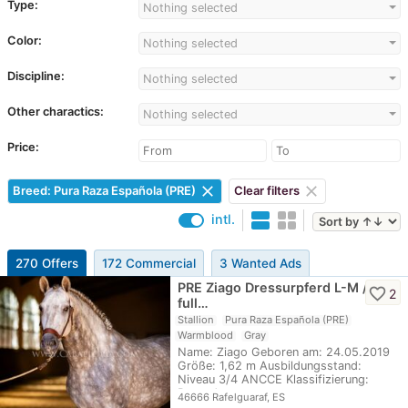
Type:
Nothing selected
Color:
Nothing selected
Discipline:
Nothing selected
Other charactics:
Nothing selected
Price:
clear
clear
Breed: Pura Raza Española (PRE)
Clear filters
intl.
270 Offers
172 Commercial
3 Wanted Ads
PRE Ziago Dressurpferd L-M /
favorite_border
2
full…
Stallion
Pura Raza Española (PRE)
Warmblood
Gray
Name: Ziago Geboren am: 24.05.2019
Größe: 1,62 m Ausbildungsstand:
Niveau 3/4 ANCCE Klassifizierung:
Reproductor…
46666 Rafelguaraf, ES