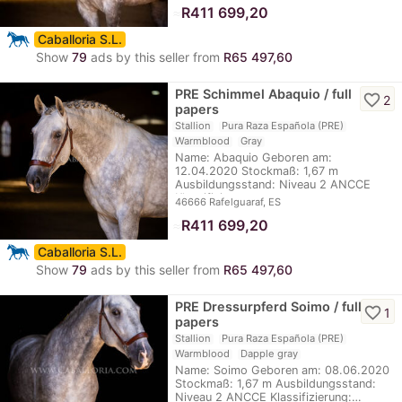
≈
R411 699,20
Caballoria S.L.
Show
79
ads by this seller from
R65 497,60
PRE Schimmel Abaquio / full
favorite_border
2
papers
Stallion
Pura Raza Española (PRE)
Warmblood
Gray
Name: Abaquio Geboren am:
12.04.2020 Stockmaß: 1,67 m
Ausbildungsstand: Niveau 2 ANCCE
Klassifizierung:…
46666 Rafelguaraf, ES
≈
R411 699,20
Caballoria S.L.
Show
79
ads by this seller from
R65 497,60
PRE Dressurpferd Soimo / full
favorite_border
1
papers
Stallion
Pura Raza Española (PRE)
Warmblood
Dapple gray
Name: Soimo Geboren am: 08.06.2020
Stockmaß: 1,67 m Ausbildungsstand:
Niveau 2 ANCCE Klassifizierung:…