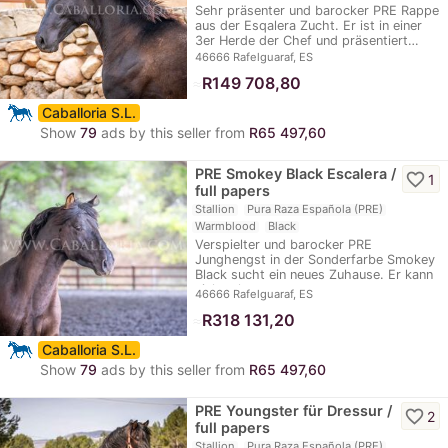
Sehr präsenter und barocker PRE Rappe
aus der Esqalera Zucht. Er ist in einer
3er Herde der Chef und präsentiert…
46666 Rafelguaraf, ES
≈
R149 708,80
Caballoria S.L.
Show
79
ads by this seller from
R65 497,60
PRE Smokey Black Escalera /
favorite_border
1
full papers
Stallion
Pura Raza Española (PRE)
Warmblood
Black
Verspielter und barocker PRE
Junghengst in der Sonderfarbe Smokey
Black sucht ein neues Zuhause. Er kann
sich sehr…
46666 Rafelguaraf, ES
≈
R318 131,20
Caballoria S.L.
Show
79
ads by this seller from
R65 497,60
PRE Youngster für Dressur /
favorite_border
2
full papers
Stallion
Pura Raza Española (PRE)