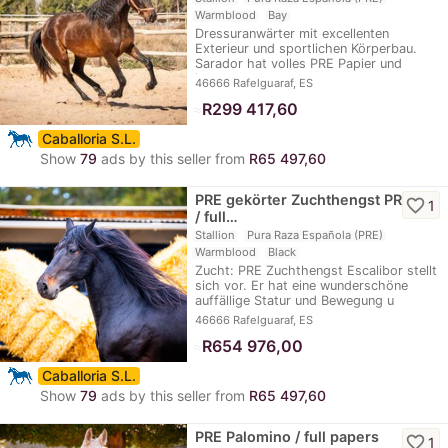
Warmblood
Bay
Dressuranwärter mit excellenten
Exterieur und sportlichen Körperbau.
Sarador hat volles PRE Papier und
kommt vom…
46666 Rafelguaraf, ES
≈
R299 417,60
Caballoria S.L.
Show
79
ads by this seller from
R65 497,60
PRE gekörter Zuchthengst PRL
favorite_border
1
/ full…
Stallion
Pura Raza Española (PRE)
Warmblood
Black
Zucht: PRE Zuchthengst Escalibor stellt
sich vor. Er hat eine wunderschöne
auffällige Statur und Bewegung u
vererbt…
46666 Rafelguaraf, ES
≈
R654 976,00
Caballoria S.L.
Show
79
ads by this seller from
R65 497,60
PRE Palomino / full papers
favorite_border
1